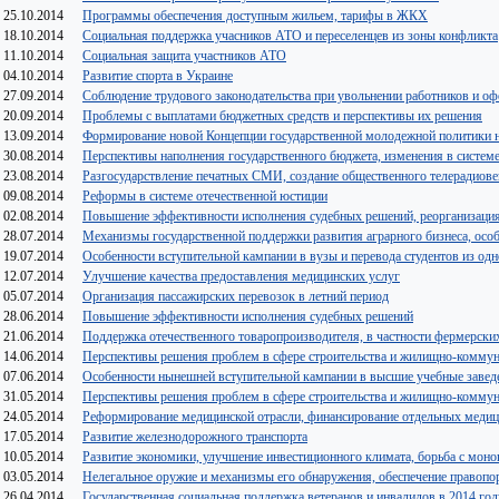
25.10.2014
Программы обеспечения доступным жильем, тарифы в ЖКХ
18.10.2014
Социальная поддержка учасников АТО и переселенцев из зоны конфликта
11.10.2014
Социальная защита участников АТО
04.10.2014
Развитие спорта в Украине
27.09.2014
Соблюдение трудового законодательства при увольнении работников и 
20.09.2014
Проблемы с выплатами бюджетных средств и перспективы их решения
13.09.2014
Формирование новой Концепции государственной молодежной политики н
30.08.2014
Перспективы наполнения государственного бюджета, изменения в систе
23.08.2014
Разгосударствление печатных СМИ, создание общественного телерадиов
09.08.2014
Реформы в системе отечественной юстиции
02.08.2014
Повышение эффективности исполнения судебных решений, реорганизаци
28.07.2014
Механизмы государственной поддержки развития аграрного бизнеса, особ
19.07.2014
Особенности вступительной кампании в вузы и перевода студентов из одн
12.07.2014
Улучшение качества предоставления медицинских услуг
05.07.2014
Организация пассажирских перевозок в летний период
28.06.2014
Повышение эффективности исполнения судебных решений
21.06.2014
Поддержка отечественного товаропроизводителя, в частности фермерски
14.06.2014
Перспективы решения проблем в сфере строительства и жилищно-коммуна
07.06.2014
Особенности нынешней вступительной кампании в высшие учебные завед
31.05.2014
Перспективы решения проблем в сфере строительства и жилищно-коммун
24.05.2014
Реформирование медицинской отрасли, финансирование отдельных меди
17.05.2014
Развитие железнодорожного транспорта
10.05.2014
Развитие экономики, улучшение инвестиционного климата, борьба с мон
03.05.2014
Нелегальное оружие и механизмы его обнаружения, обеспечение правоп
26.04.2014
Государственная социальная поддержка ветеранов и инвалидов в 2014 год