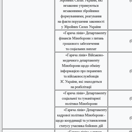
Збройних Силах України, які
(
незаконно утримуються
незаконними збройними
формуваннями, реагування
на факти порушення законності
у Збройних Силах України
«Гаряча лінія» Департаменту
фінансів Міноборони з питань
(
грошового забезпечення
та соціальних виплат
«Гаряча лінія» Військово-
медичного департаменту
Міноборони щодо обміну
інформацією про поранених
(
та військовослужбовців
ЗС України, які знаходяться
на реабілітації
«Гаряча лінія» Департаменту
соціальної та гуманітарної
(
політики Міноборони
«Гаряча лінія» Департаменту
кадрової політики Міноборони -
(
щодо координації та установлення
статусу учасника бойових дій