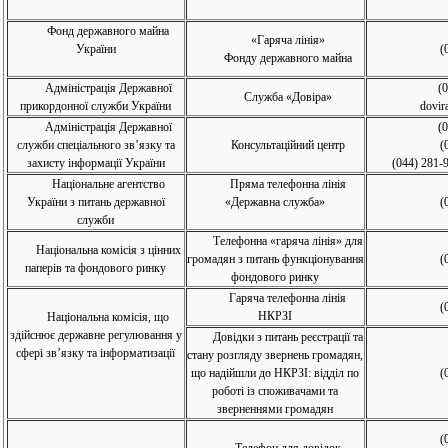
Фонд державного майна
«Гаряча лінія»
України
(
Фонду державного майна
Адміністрація Державної
(
Служба «Довіра»
прикордонної служби України
dovir
Адміністрація Державної
(
служби спеціального зв’язку та
Консультаційний центр
(
захисту інформації України
(044) 281-
Національне агентство
Пряма телефонна лінія
України з питань державної
«Державна служба»
(
служби
Телефонна «гаряча лінія» для
Національна комісія з цінних
громадян з питань функціонування
(
паперів та фондового ринку
фондового ринку
Гаряча телефонна лінія
(
НКРЗІ
Національна комісія, що
здійснює державне регулювання у
Довідки з питань реєстрації та
сфері зв’язку та інформатизації
стану розгляду звернень громадян,
що надійшли до НКРЗІ: відділ по
(
роботі із споживачами та
зверненнями громадян
(