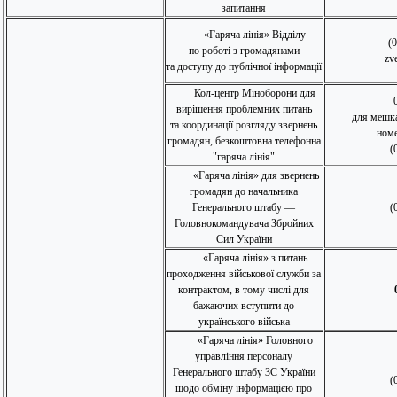
запитання
«Гаряча лінія» Відділу
(
по роботі з громадянами
zv
та доступу до публічної інформації
Кол-центр Міноборони для
вирішення проблемних питань
для мешка
та координації розгляду звернень
номе
громадян, безкоштовна телефонна
(
"гаряча лінія"
«Гаряча лінія» для звернень
громадян до начальника
Генерального штабу —
(
Головнокомандувача Збройних
Сил України
«Гаряча лінія» з питань
проходження військової служби за
контрактом, в тому числі для
бажаючих вступити до
українського війська
«Гаряча лінія» Головного
управління персоналу
Генерального штабу ЗС України
(
щодо обміну інформацією про