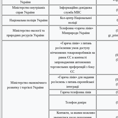
України
Міністерство внутрішніх
Інформаційно-довідкова
(
справ України
служба МВС
Кол-центр Національної
Національна поліція України
поліції
Телефонна «гаряча лінія»
Міністерство екології та
(
Мінприроди України
природних ресурсів України
gr_pri
«Гаряча лінія» з питань
роз'яснення умов доступу
вітчизняних товаровиробників на
(
ринок ЄС в контексті
(
запровадження автономних
торговельних преференцій з боку
ЄС
«Гаряча лінія» для надання
(
роз'яснень з питань європейської
Міністерство економічного
(
інтеграції
розвитку і торгівлі України
Гаряча телефонна лінія
(
Телефон довіри
(
Контакти, за якими можливо
звернутися щодо порушення
(