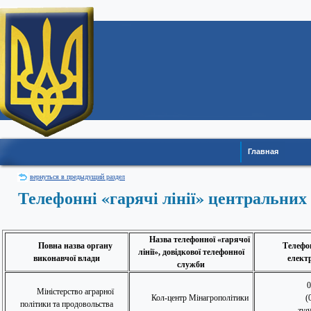
Главная
вернуться в предыдущий раздел
Телефонні «гарячі лінії» центральних
Назва телефонної «гарячої
Повна назва органу
Телефо
лінії», довідкової телефонної
виконавчої влади
елект
служби
0
Міністерство аграрної
Кол-центр Мінагрополітики
(
політики та продовольства
zvg