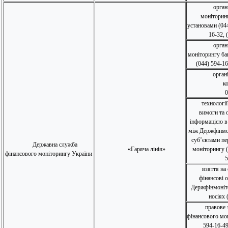
орган
моніторин
установами (044
16-32, 
орган
моніторингу ба
(044) 594-16
орган
к
0
технології
вимоги та 
інформацією в
між Держфінмо
суб’єктами пе
Державна служба
«Гаряча лінія»
моніторингу (
фінансового моніторингу України
5
взяття на
фінансові 
Держфінмоніт
носіях 
правове 
фінансового мон
594-16-49