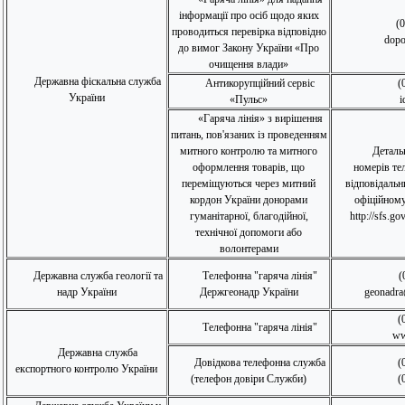
інформації про осіб щодо яких
(
проводиться перевірка відповідно
dopo
до вимог Закону України «Про
очищення влади»
Державна фіскальна служба
Антикорупційний сервіс
(
України
«Пульс»
i
«Гаряча лінія» з вирішення
питань, пов'язаних із проведенням
митного контролю та митного
Деталь
оформлення товарів, що
номерів те
переміщуються через митний
відповідальн
кордон України донорами
офіційному
гуманітарної, благодійної,
http://sfs.go
технічної допомоги або
волонтерами
Державна служба геології та
Телефонна "гаряча лінія"
(
надр України
Держгеонадр України
geonadra
(
Телефонна "гаряча лінія"
ww
Державна служба
Довідкова телефонна служба
(
експортного контролю України
(телефон довіри Служби)
(