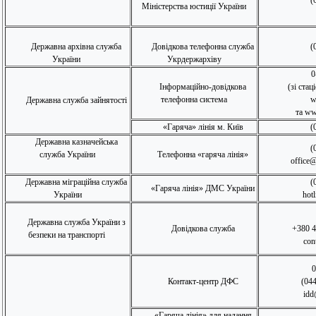
(
Міністерства юстиції України
Державна архівна служба
Довідкова телефонна служба
(
України
Укрдержархіву
0
Інформаційно-довідкова
(зі ста
телефонна система
w
Державна служба зайнятості
та ww
«Гаряча» лінія м. Київ
(0
Державна казначейська
(
служба України
Телефонна «гаряча лінія»
office@
Державна міграційна служба
(
«Гаряча лінія» ДМС України
України
hot
Державна служба України з
Довідкова служба
+380 4
безпеки на транспорті
con
0
Контакт-центр ДФС
(04
idd
«Гаряча лінія» для надання