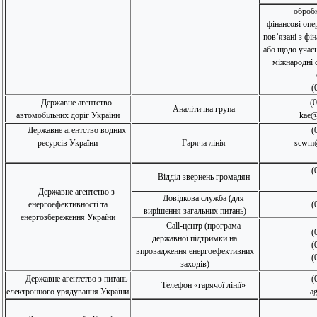
оброб
фінансові опе
пов’язані з фі
або щодо учасн
міжнародні с
(
Державне агентство
(
Аналітична група
автомобільних доріг України
kae@
Державне агентство водних
(
ресурсів України
Гаряча лінія
scwm@
(
Відділ звернень громадян
Державне агентство з
Довідкова служба (для
енергоефективності та
(
вирішення загальних питань)
енергозбереження України
Call-центр (програма
(
державної підтримки на
(
впровадження енергоефективних
(
заходів)
Державне агентство з питань
(
Телефон «гарячої лінії»
електронного урядування України
a