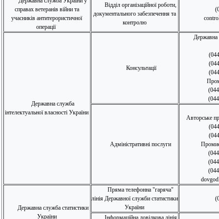
Державна служба України у
Відділ організаційної роботи,
справах ветеранів війни та
(
документального забезпечення та
учасників антитерористичної
contr
контролю
операції
Державна 
(04
(04
Консультації
(04
Пром
(044
(044
Державна служба
інтелектуальної власності України
Авторське пр
(04
(04
Адміністративні послуги
Промис
(044
(044
(044
dovgod
Пряма телефонна "гаряча"
лінія Державної служби статистики
(
України
Державна служба статистики
України
Інформаційна довідкова лінія