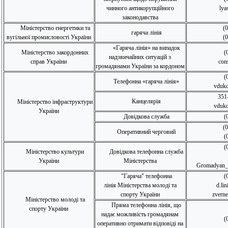
чинного антикорупційного
lya
законодавства
Міністерство енергетики та
(
гаряча лінія
вугільної промисловості України
(
«Гаряча лінія» на випадок
Міністерство закордонних
(
надзвичайних ситуацій з
справ України
con
громадянами України за кордоном
(
Телефонна «гаряча лінія»
vduk
351
Канцелярія
Міністерство інфраструктури
vduk
України
Довідкова служба
(
(
Оперативний черговий
(
(
Міністерство культури
Довідкова телефонна служба
України
Міністерства
Gromadyan_i
"Гаряча" телефонна
(
лінія Міністерства молоді та
d.li
спорту України
zvern
Міністерство молоді та
Пряма телефонна лінія, що
спорту України
надає можливість громадянам
(
оперативно отримати відповіді на