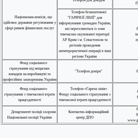
Телефон для довідок
(0
Телефон безкоштовної
Національна комісія, що
"ГАРЯЧОЇ ЛІНІЇ" для
здійснює державне регулювання у
інформування громадян України,
сфері ринків фінансових послуг
які переселяються із зони
тимчасово окупованої території
i
АР Крим і м. Севастополя та
z
регіонів проведення
антитерористичної операції в інші
регіони України
Фонд соціального
страхування від нещасних
"Телефон довіри"
випадків на виробництві та
професійних захворювань України
Фонд соціального
Телефон «Гаряча лінія»
страхування з тимчасової втрати
Фонду соціального страхування з
f
працездатності
тимчасової втрати працездатності
Департамент поліції охорони
Контактно-інформаційний
0
Національної поліції України
центр ДПО
www.gu