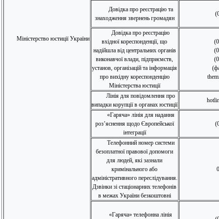
Довідка про реєстрацію та
(
знаходження звернень громадян
Довідка про реєстрацію
Міністерство юстиції України
вхідної кореспонденції, що
(
надійшла від центральних органів
(
виконавчої влади, підприємств,
(
установ, організацій та інформація
(ф
про вихідну кореспонденцію
them
Міністерства юстиції
Лінія для повідомлення про
hotl
випадки корупції в органах юстиції
«Гаряча» лінія для надання
роз’яснення щодо Європейської
(
інтеграції
Телефонний номер системи
безоплатної правової допомоги
для людей, які зазнали
кримінального або
адміністративного переслідування.
Дзвінки зі стаціонарних телефонів
в межах України безкоштовні
«Гаряча» телефонна лінія