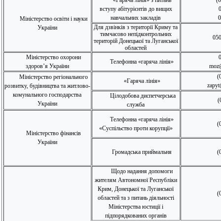
«Гаряча лінія» з питань
(0
вступу абітурієнтів до вищих
навчальних закладів
0
Міністерство освіти і науки
Для дзвінків з території Криму
та
України
тимчасово непідконтрольних
050
територій Донецької та Луганської
областей
Міністерство охорони
Телефонна «гаряча лінія»
здоров’я України
moz
(
Міністерство регіонального
«Гаряча лінія»
zapyt
розвитку, будівництва та житлово-
комунального господарства
Цілодобова диспетчерська
(
України
служба
Телефонна «гаряча лінія»
(
«Суспільство проти корупції»
Міністерство фінансів
України
Громадська приймальня
(
Щодо надання допомоги
жителям Автономної Республіки
Крим, Донецької та Луганської
(
областей та з питань діяльності
Міністерства юстиції і
підпорядкованих органів