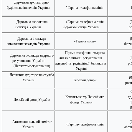
Державна архітектурно-
будівельна інспекція України
"Гаряча" телефонна лінія
Державна екологічна
«Гаряча» телефонна лінія
(
інспекція України
Держекоінспеції України
pr
Державна інспекція
(
«Гаряча лінія»
навчальних закладів України
dinzu
Пряма телефонна «гаряча
Державна інспекція ядерного
лінія» з питань регулювання
(
регулювання України
ядерної та радіаційної безпеки в
pr
(Держатомрегулювання)
Україні
Державна аудиторська служба
(
України
Телефон довіри
post
Контакт-центр Пенсійного
до
Пенсійний фонд України
фонду України
(
(
Антимонопольний комітет
(
«Гаряча
» т
елефонна
лінія
України
ahra