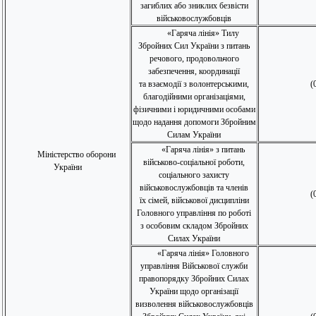
загиблих або зниклих безвісти
військовослужбовців
«Гаряча лінія» Тилу
Збройних Сил України з питань
речового, продовольчого
забезпечення, координації
та взаємодії з волонтерськими,
(
благодійними організаціями,
фізичними і юридичними особами
щодо надання допомоги Збройним
Силам України
«Гаряча лінія» з питань
Міністерство оборони
військово-соціальної роботи,
України
соціального захисту
військовослужбовців та членів
(
їх сімей, військової дисципліни
Головного управління по роботі
з особовим складом Збройних
Силах України
«Гаряча лінія» Головного
управління Військової служби
правопорядку Збройних Силах
України щодо організації
визволення військовослужбовців