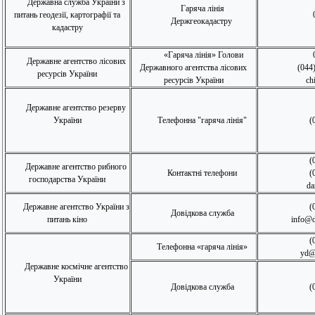
Державна служба України з
Гаряча лінія
питань геодезії, картографії та
Держгеокадастру
кадастру
«Гаряча лінія» Голови
Державне агентство лісових
Державного агентства лісових
(044
ресурсів України
ресурсів України
ch
Державне агентство резерву
України
Телефонна "гаряча лінія"
(
(0
Державне агентство рибного
Контактні телефони
(
господарства України
da
Державне агентство України з
(
Довідкова служба
питань кіно
info@d
(
Телефонна «гаряча лінія»
yd@
Державне космічне агентство
України
Довідкова служба
(