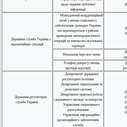
щодо надання публічної
(
інформації
Міжвідомчий координаційний
штаб з питань соціального
забезпечення громадян України,
(
які переміщуються з районів
(
проведення антитерористичної
Державна служба України з
операцій та тимчасово окупованої
надзвичайних ситуацій
території
(
Начальник чергової зміни
op
Телефон довіри (з питань
(
протидії корупції)
pr
Департамент державної
регуляторної політики
Департамент ліцензування та
дозвільної системи
(
Департамент правової роботи
Державна регуляторна
(
і державного нагляду та контролю
служба України
(
Управління оперативного
(
дерегулювання
(
Управління інформаційно-
організаційного забезпечення
служби