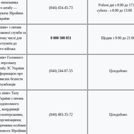
 начальника
Робочі дні з 8:00 до 17:
го штабу —
(044) 454-45-73
субота - з 8:00 до 13:00
увача Збройних
країни
інія» з питань
ькової служби за
тому числі для
0 800 500 051
Щодня з 9:00 до 21:0
ступити до
го війська
інія» Головного
 персоналу
табу ЗС України
(044) 244-07-55
Цілодобово
нформацією про
никлих безвісти
службовців
 лінія» Тилу
країни з питань
родовольчого
, координації
волонтерськими,
(044) 483-35-72
Цілодобово
організаціями,
дичними особами
помоги Збройним