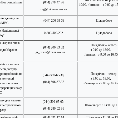
Понеділок – четвер з 9:0
Мінагрополітики
(044) 278-47-76
19:00, п’ятниця – з 9:00 до 1
zvg@minagro.gov.ua
ійно-довідкова
(044) 256-03-33
Цілодобово
а МВС
р Національної
0-800-500-202
Цілодобово
іції
 «гаряча лінія»
Понеділок – четвер
(044) 206-33-02
оди України
з 9:00 до 18:00,
gr_priem@menr.gov.ua
п’ятниця - з 9:00 до 16:45
інія» з питань
умов доступу
аровиробників на
Понеділок – четвер
(044) 596-68-38,
 контексті
з 9:00 до 18:00,
(044) 596-67-37
я автономних
п’ятниця – з 9:00 до 16:45
еференцій з боку
С
нія» для надання
(044) 596-67-05,
ань європейської
Щочетверга з 14:00 до 1
(044) 286-02-91
рації
елефонна лінія
(044) 521-17-14
Щосереди з 11:00 до 13