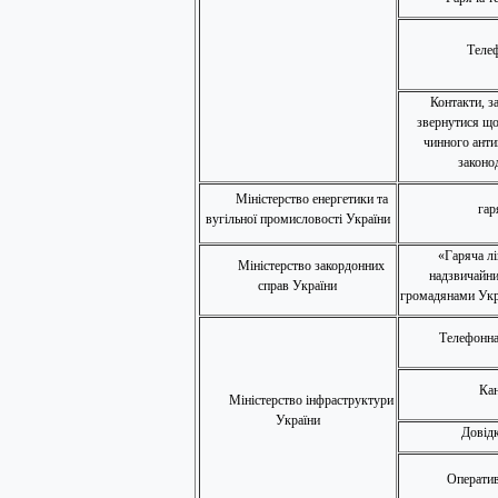
Теле
Контакти, 
звернутися щ
чинного анти
законо
Міністерство енергетики та
гар
вугільної промисловості України
«Гаряча лі
Міністерство закордонних
надзвичайни
справ України
громадянами Укр
Телефонна
Ка
Міністерство інфраструктури
України
Довід
Оператив