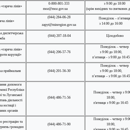
0-800-801-333
з 9:00 до 18:00
 «гаряча лінія»
moz@moz.gov.ua
(крім вихідних та святкових д
(044) 284-06-28
Понеділок – п’ятниц
яча лінія»
з 14:00 до 16:00
zapyt@minregion.gov.ua
а диспетчерська
(044) 207-18-04
Цілодобово
жба
Понеділок – четвер
 «гаряча лінія»
(044) 206-57-76
з 9:00 до 18:00,
роти корупції»
п’ятниця - з 9:00 до 16:45
Понеділок – четвер
ка приймальня
(044) 201-56-30
з 9:00 до 18:00,
п’ятниця – з 9:00 до 16:45
ання допомоги
мної Республіки
Понеділок – четвер з 9:0
ї та Луганської
(044) 486-71-56
18:00,
итань діяльності
п'ятниця з 9:00 до 16:45
а юстиції і
аних органів
Понеділок – четвер з 9:0
о реєстрацію та
(044) 486-71-90
18:00,
ернень громадян
п'ятниця з 9:00 до 16:45