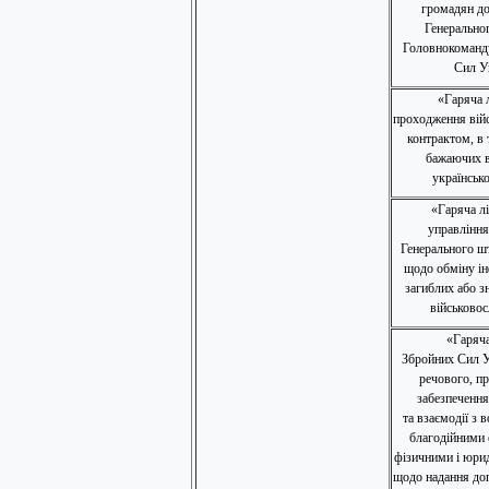
громадян до
Генерально
Головнокоманд
Сил У
«Гаряча л
проходження війс
контрактом, в 
бажаючих в
українсько
«Гаряча л
управління
Генерального ш
щодо обміну і
загиблих або з
військово
«Гаряча
Збройних Сил У
речового, п
забезпечення
та взаємодії з 
благодійними 
фізичними і юри
щодо надання до