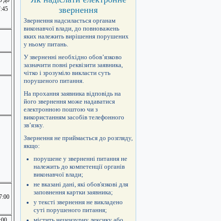
0 до
звернення
7:45
Звернення надсилається органам
виконавчої влади, до повноважень
яких належить вирішення порушених
у ньому питань.
У зверненні необхідно обов’язково
зазначити повні реквізити заявника,
чітко і зрозуміло викласти суть
порушеного питання.
На прохання заявника відповідь на
його звернення може надаватися
електронною поштою чи з
використанням засобів телефонного
зв’язку.
Звернення не приймається до розгляду,
якщо:
порушене у зверненні питання не
належить до компетенції органів
виконавчої влади;
не вказані дані, які обов'язкові для
заповнення картки заявника;
7:00
у тексті звернення не викладено
суті порушеного питання;
містить нецензурну лексику або
:00