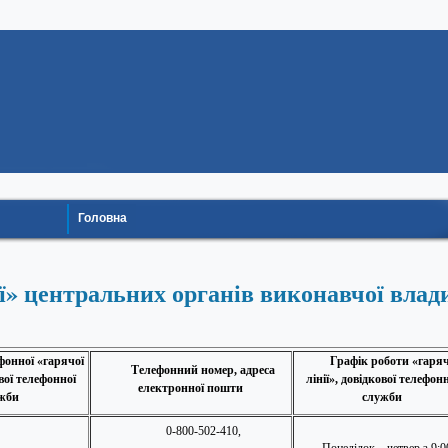
Головна
ії» центральних органів виконавчої влад
фонної «гарячої
Графік роботи «гаряч
Телефонний номер, адреса
ової телефонної
лінії», довідкової телефонн
електронної пошти
жби
служби
0-800-502-410,