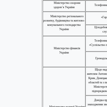
Міністерство охорони
Телефонна
здоров’я України
Міністерство регіонального
«Гар
розвитку, будівництва та житлово-
комунального господарства
Цілодобов
України
слу
Телефонна
«Суспільство п
Міністерство фінансів
України
Громадсь
Щодо над
жителям Автоно
Крим, Донецько
областей та з п
Міністерств
підпорядков
Довідка пр
знаходження зв
Міністерство юстиції України