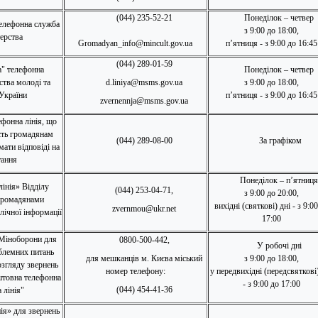
(044) 235-52-21
Понеділок – четвер
телефонна служба
з 9:00 до 18:00,
ерства
Gromadyan_info@mincult.gov.ua
п’ятниця - з 9:00 до 16:45
(044) 289-01-59
а" телефонна
Понеділок – четвер
ства молоді та
d.liniya@msms.gov.ua
з 9:00 до 18:00,
України
п’ятниця - з 9:00 до 16:45
zvernennja@msms.gov.ua
фонна лінія, що
сть громадянам
(044) 289-08-00
За графіком
ати відповіді на
тання
Понеділок – п’ятниц
лінія» Відділу
(044) 253-04-71,
з 9:00 до 20:00,
 громадянами
вихідні (святкові) дні - з 9:0
zvernmou@ukr.net
лічної інформації
17:00
 Міноборони для
0800-500-442,
У робочі дні
блемних питань
для мешканців м. Києва міський
з 9:00 до 18:00,
озгляду звернень
номер телефону:
у передвихідні (передсвяткові)
штовна телефонна
- з 9:00 до 17:00
(044) 454-41-36
 лінія"
ія» для звернень