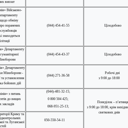
них виплат
нія» Військово-
епартаменту
щодо обміну
про поранених
(044) 454-41-55
Цілодобово
ослужбовців
кі знаходяться
ілітації
ія» Департаменту
 гуманітарної
(044) 454-43-37
Цілодобово
Міноборони
ія» Департаменту
ки Міноборони -
Робочі дні
(044) 271-36-58
 та установлення
з 9:00 до 18:00
ка бойових дій
(044)-481-32-15;
інія» з питань
єнтів до вищих
0 800 504 425;
Понеділок – п’ятниц
х закладів
068-951-25-13;
з 9:00 до 18:00, крім вихідни
святкових днів
ериторії Криму
та
ідконтрольних
050-550-54-11
кої та Луганської
стей