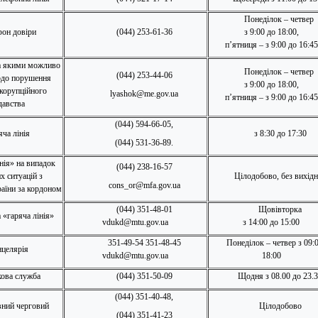
Понеділок – четвер
фон довіри
(044) 253-61-36
з 9:00 до 18:00,
п’ятниця – з 9:00 до 16:45
за якими можливо
Понеділок – четвер
(044) 253-44-06
одо порушення
з 9:00 до 18:00,
корупційного
lyashok@me.gov.ua
п’ятниця – з 9:00 до 16:45
давства
(044) 594-66-05,
яча лінія
з 8:30 до 17:30
(044) 531-36-89.
нія» на випадок
(044) 238-16-57
х ситуацій з
Цілодобово, без вихід
cons_or@mfa.gov.ua
аїни за кордоном
(044) 351-48-01
Щовівторка
 «гаряча лінія»
vdukd@mtu.gov.ua
з 14:00 до 15:00
351-49-54 351-48-45
Понеділок – четвер з 09:
нцелярія
vdukd@mtu.gov.ua
18:00
кова служба
(044) 351-50-09
Щодня з 08.00 до 23.
(044) 351-40-48,
ний черговий
Цілодобово
(044) 351-41-23