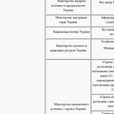
Міністерство аграрної
Кол-центр 
політики та продовольства
України
Міністерство внутрішніх
Інформац
справ України
служб
Кол-цент
Національна поліція України
пол
Телефонна
Міністерство екології та
Мінприр
природних ресурсів України
«Гаряча л
роз'яснення 
вітчизняних тов
ринок ЄС в
запровадженн
торговельних пр
Є
«Гаряча лі
роз'яснень з пит
Міністерство економічного
інтег
розвитку і торгівлі України
Гаряча т