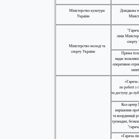
Міністерство культури
Довідкова 
України
Мініст
"Гаряч
лінія Міністер
спорту 
Міністерство молоді та
спорту України
Пряма теле
надає можливі
оперативно отрим
запи
«Гаряча 
по роботі з
та доступу до пуб
Кол-центр
вирішення про
та координації р
громадян, безко
"гаряча
«Гаряча лін