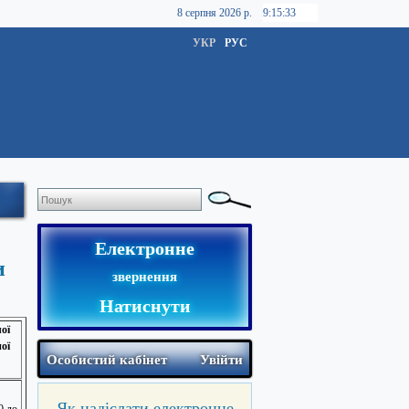
8 серпня 2026 р.
УКР
РУС
Електронне
и
звернення
Натиснути
ої
ої
Особистий кабінет
Увійти
Як надіслати електронне