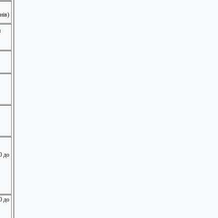
нів)
я
0 до
0 до