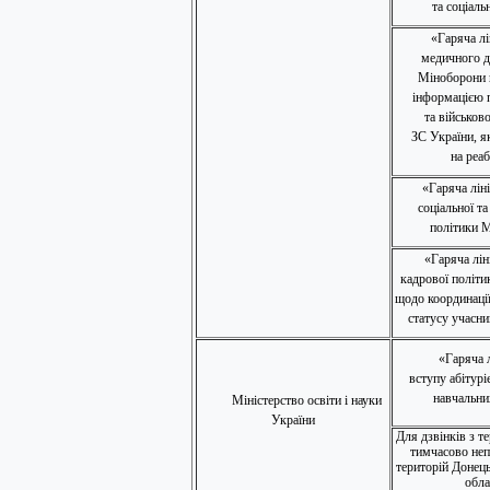
та соціаль
«Гаряча лі
медичного д
Міноборони 
інформацією 
та військов
ЗС України, я
на реаб
«Гаряча лін
соціальної та
політики 
«Гаряча лін
кадрової політи
щодо координації
статусу учасни
«Гаряча л
вступу абітурі
навчальни
Міністерство освіти і науки
України
Для дзвінків з т
тимчасово неп
територій Донець
обла