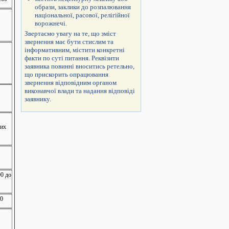
образи, заклики до розпалювання
національної, расової, релігійної
ворожнечі.
Звертаємо увагу на те, що зміст
звернення має бути стислим та
інформативним, містити конкретні
факти по суті питання. Реквізити
заявника повинні вноситись ретельно,
що прискорить опрацювання
звернення відповідним органом
виконавчої влади та надання відповіді
заявнику.
них
00 до
30