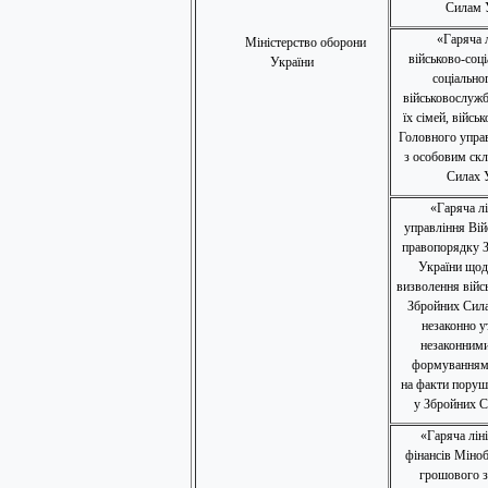
Силам 
«Гаряча л
Міністерство оборони
військово-соці
України
соціально
військовослужб
їх сімей, війсь
Головного управ
з особовим ск
Силах 
«Гаряча л
управління Вій
правопорядку 
України щодо
визволення війс
Збройних Сила
незаконно 
незаконним
формуваннями
на факти поруш
у Збройних С
«Гаряча лін
фінансів Міноб
грошового з