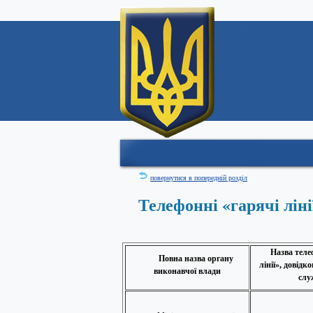
повернутися в попередній розділ
Телефонні «гарячі лін
Назва теле
Повна назва органу
лінії», довідк
виконавчої влади
слу