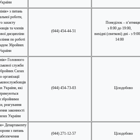
України
інія» з питань
альної роботи,
го захисту
Понеділок – п’ятниц
овців та членів
з 8:00 до 19:00,
(044) 454-44-51
кової дисципліни
вихідні (святкові) дні - з 9:0
ління по роботі
14:00
ладом Збройних
України
інія» Головного
ськової служби
Збройних Силах
 організації
ьковослужбовців
х України, які
(044) 454-73-03
Цілодобово
утримуються
и збройними
, реагування
ення законності
илах України
ія» Департаменту
орони з питань
(044) 271-12-57
Цілодобово
абезпечення