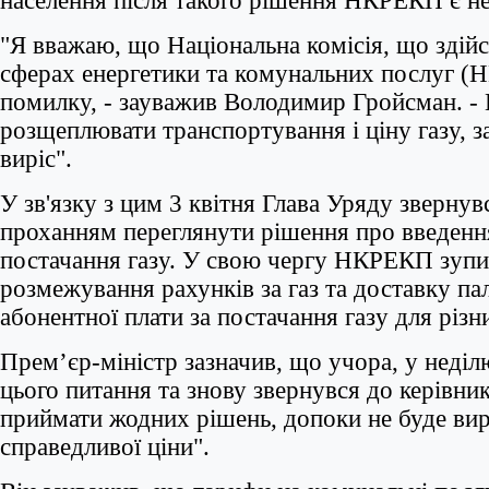
населення після такого рішення НКРЕКП є н
"Я вважаю, що Національна комісія, що здій
сферах енергетики та комунальних послуг (
помилку, - зауважив Володимир Гройсман. -
розщеплювати транспортування і ціну газу, 
виріс".
У зв'язку з цим 3 квітня Глава Уряду зверну
проханням переглянути рішення про введення
постачання газу. У свою чергу НКРЕКП зупи
розмежування рахунків за газ та доставку па
абонентної плати за постачання газу для різн
Прем’єр-міністр зазначив, що учора, у неділю
цього питання та знову звернувся до керівн
приймати жодних рішень, допоки не буде ви
справедливої ціни".