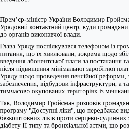
Прем’єр-міністр України Володимир Гройсма
Урядовий контактний центр, куди громадяни
до органів виконавчої влади.
Глава Уряду поспілкувався телефоном із гром
питання, що їх хвилювали, зокрема щодо збі
введення абонентської плати за постачання га
після підвищення мінімальної заробітної плат
Уряду щодо проведення пенсійної реформи, з
забезпечення, відбудови інфраструктури, а т
тимчасово окупованих територіях із мешкан
Так, Володимир Гройсман розповів громадя
програму "Доступні ліки", що передбачає в
безкоштовних ліків проти серцево-судинних
діабету ІІ типу та бронхіальної астми, що роз