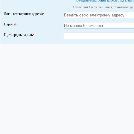
Введена електронна адреса буде Ваши
Символом
відмічені поля, обов'язкові дл
*
Логін (електронна адреса)
*
Пароль
*
Підтвердіть пароль
*