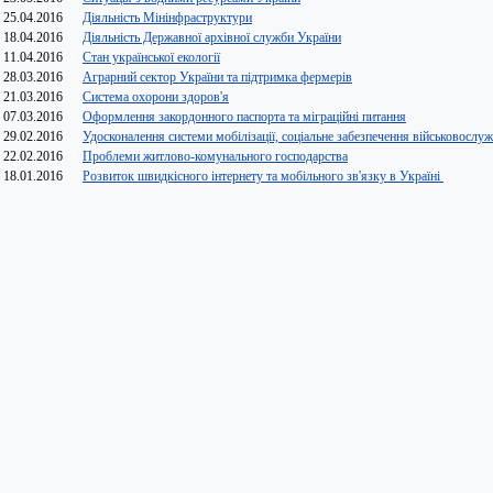
25.04.2016
Діяльність Мінінфраструктури
18.04.2016
Діяльність Державної архівної служби України
11.04.2016
Стан української екології
28.03.2016
Аграрний сектор України та підтримка фермерів
21.03.2016
Система охорони здоров'я
07.03.2016
Оформлення закордонного паспорта та міграційні питання
29.02.2016
Удосконалення системи мобілізації, соціальне забезпечення військовослу
22.02.2016
Проблеми житлово-комунального господарства
18.01.2016
Розвиток швидкісного інтернету та мобільного зв'язку в Україні