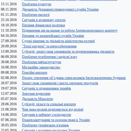
15.11.2016
Проблеми культури
08.11.2016
Діяльність Державної прикордонної служби України
01.11.2016
Проблеми екології
25.10.2016
Ситуація в аграрному секторі
18.10.2016
Питання фінансової політики
11.10.2016
Підвищення цін на пальне та робота Антимонопольного комітету
04.10.2016
Питання до казначейської служби України
27.09.2016
Судові рішення та діяльність міністерства юстиції
20.09.2016
"Теплі кредити" та енергозбереження
13.09.2016
Субсидії, захист прав споживачів та підприємницька діяльність
06.09.2016
Проблеми телебачення і радіозв’язку
30.08.2016
Проблеми інфраструктури
16.08.2016
Міграційне законодавство
09.08.2016
Пенсійні виплати
02.08.2016
Процес створення об’єднань співвласників багатоквартирних будинків
26.07.2016
Захист прав споживачів і якість харчових продуктів
19.07.2016
Ситуація із підвищенням тарифів
12.07.2016
Земельні відносини
05.07.2016
Діяльність Міносвіти
28.06.2016
Субсидії, пільги та соціальні виплати
21.06.2016
Чим нова поліція відрізняється від міліції
14.06.2016
Ситуація в рибному господарстві
07.06.2016
Працевлаштування та охорона праці в Україні
30.05.2016
Проблеми українських в'язниць
23.05.2016
Ситуація з водними ресурсами України