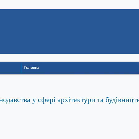
Головна
одавства у сфері архітектури та будівницт