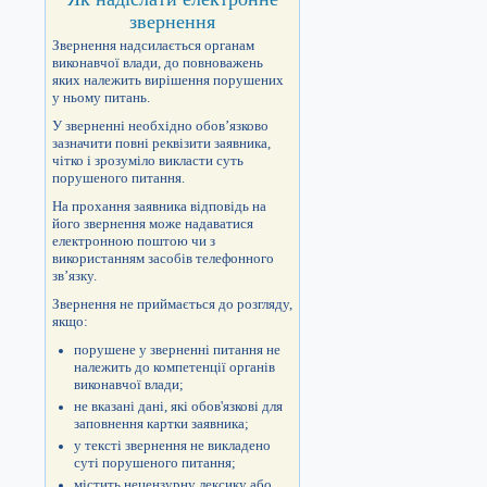
звернення
Звернення надсилається органам
виконавчої влади, до повноважень
яких належить вирішення порушених
у ньому питань.
У зверненні необхідно обов’язково
зазначити повні реквізити заявника,
чітко і зрозуміло викласти суть
порушеного питання.
На прохання заявника відповідь на
його звернення може надаватися
електронною поштою чи з
використанням засобів телефонного
зв’язку.
Звернення не приймається до розгляду,
якщо:
порушене у зверненні питання не
належить до компетенції органів
виконавчої влади;
не вказані дані, які обов'язкові для
заповнення картки заявника;
у тексті звернення не викладено
суті порушеного питання;
містить нецензурну лексику або