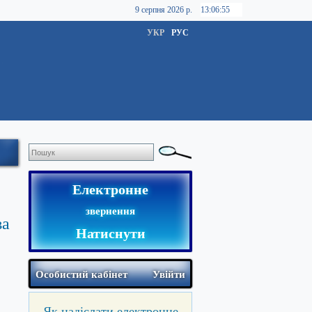
9 серпня 2026 р.
УКР
РУС
Електронне
звернення
ва
Натиснути
Особистий кабінет
Увійти
Як надіслати електронне